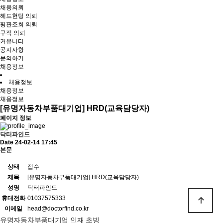
채용의뢰
헤드헌팅 의뢰
평판조회 의뢰
구직 의뢰
커뮤니티
공지사항
문의하기
채용정보
채용정보
채용정보
채용정보
[유명자동차부품대기업] HRD(교육담당자)
페이지 정보
닥터파인드
Date 24-02-14 17:45
본문
상태
접수
제목
[유명자동차부품대기업] HRD(교육담당자)
성명
닥터파인드
휴대전화
01037575333
이메일
head@doctorfind.co.kr
유명자동차부품대기업 인재 초빙